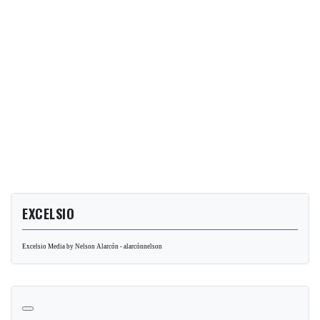
EXCELSIO
Excelsio Media by Nelson Alarcón - alarcónnelson