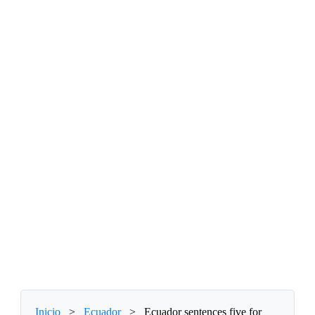
Inicio
>
Ecuador
>
Ecuador sentences five for