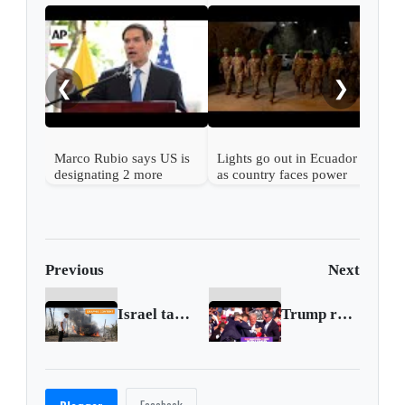
Ecua
for 
mur
❮
❯
Marco Rubio says US is
Lights go out in Ecuador
designating 2 more
as country faces power
gangs as foreign terrorist
crisis
groups
Previous
Next
Israel targets Hamas military chief in strike on Khan Younis
Trump rushed off stage after shots fired at rally