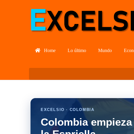
Home
Lo último
Mundo
Econ
EXCELSIO · COLOMBIA
Colombia empieza 
la Espriella