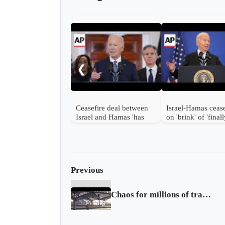
❮
Ceasefire deal between
Israel-Hamas cease
Israel and Hamas 'has
on 'brink' of 'final
been reached,' Biden
coming to fruition,
says
Biden says
Previous
Chaos for millions of travelers as Germany strikes hit