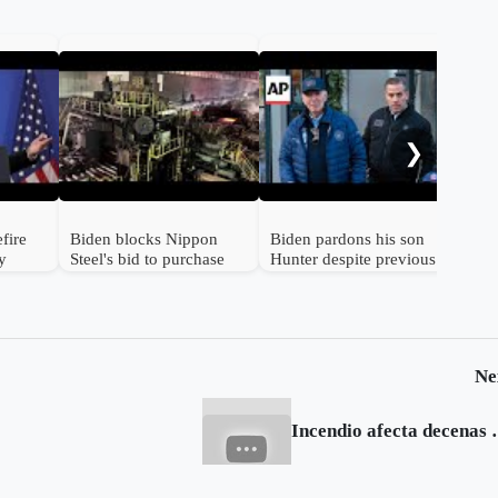
Bid
cea
Isr
❯
call
fire
Biden blocks Nippon
Biden pardons his son
ly
Steel's bid to purchase
Hunter despite previous
'
US Steel
pledges not to
Ne
Incendio afecta decenas 