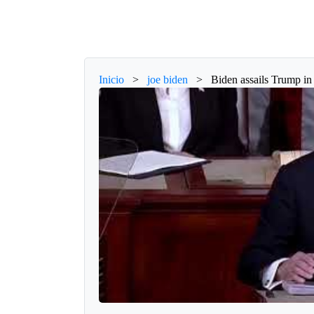
Inicio
>
joe biden
>
Biden assails Trump in 