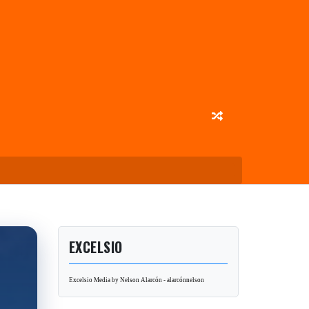
EXCELSIO
Excelsio Media by Nelson Alarcón - alarcónnelson