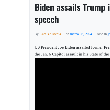
Biden assails Trump i
speech
By
Excelsio Media
on
marzo 08, 2024
Also in
j
US President Joe Biden assailed former Pr
the Jan. 6 Capitol assault in his State of t