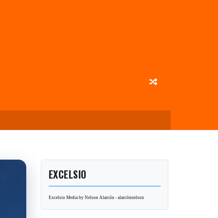
EXCELSIO
Excelsio Media by Nelson Alarcón - alarcónnelson