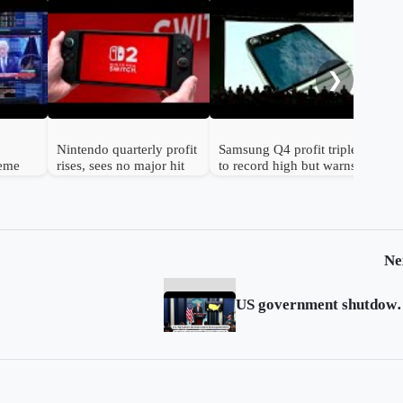
Gol
to 
hav
❯
Nintendo quarterly profit
Samsung Q4 profit triples
reme
rises, sees no major hit
to record high but warns
n
from chip prices
chip shortage will worsen
Ne
US government shutdown ri