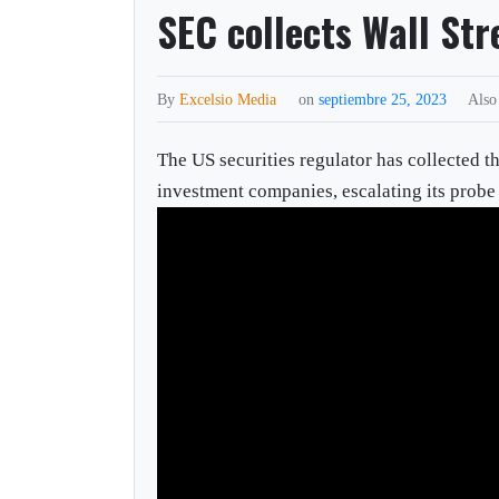
SEC collects Wall Str
By
Excelsio Media
on
septiembre 25, 2023
Also
The US securities regulator has collected 
investment companies, escalating its probe 