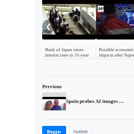
❮
Bank of Japan raises
Possible economic
interest rates to 31-year
impacts after Sup
high
Court strikes dow
Trump's tariffs
Previous
Spain probes AI images of naked underage girls
Facebook
Blogger