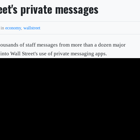
eet's private messages
 in
economy
,
wallstreet
thousands of staff messages from more than a dozen major
into Wall Street's use of private messaging apps.