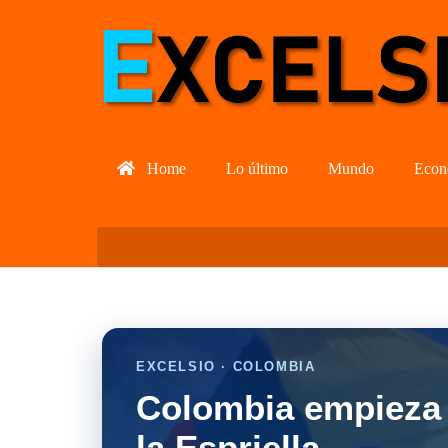
Home
Lo último
Mundo
Econ
EXCELSIO · COLOMBIA
Colombia empieza 
la Espriella