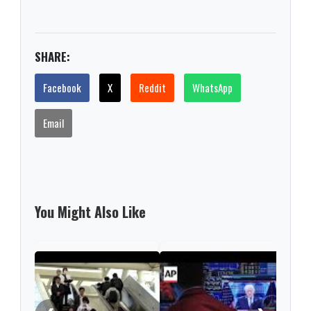
SHARE:
Facebook
X
Reddit
WhatsApp
Email
You Might Also Like
Nint
rise
from