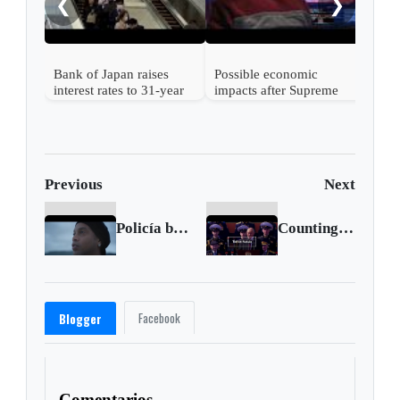
❮
❯
Bank of Japan raises
Possible economic
interest rates to 31-year
impacts after Supreme
high
Court strikes down
Trump's tariffs
Previous
Next
Policía brasileña tendrá que llevar a Ronaldinho a declarar sobre presuntas estafas con bitcoin
Counting the cost of Russia's war in Ukraine
Facebook
Blogger
Comentarios