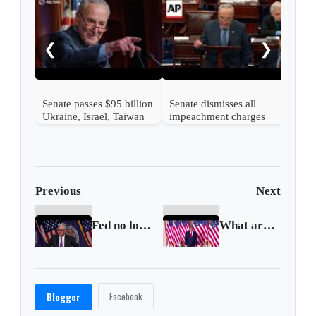
Rise
back
year
❮
❯
Senate passes $95 billion
Senate dismisses all
Ukraine, Israel, Taiwan
impeachment charges
aid bill
against Alejandro
Mayorkas
Previous
Next
Fed no longer forecasting US recession, Chair Powell says
What are the new charges against Trump and his aides?
Facebook
Blogger