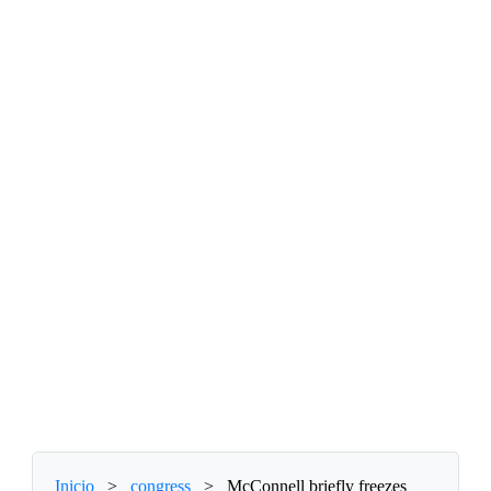
Inicio
>
congress
>
McConnell briefly freezes