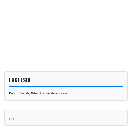
EXCELSIO
Excelsio Media by Nelson Alarcón - alarcónnelson