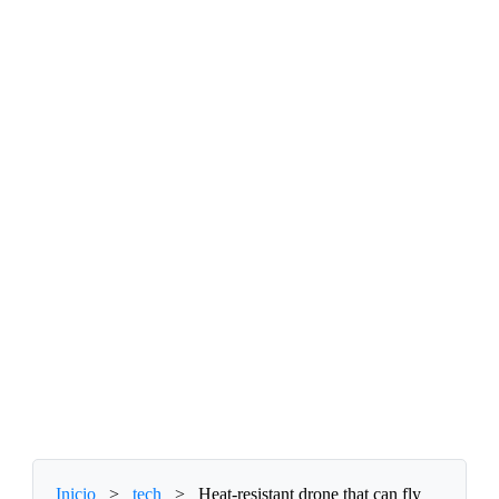
Inicio
>
tech
>
Heat-resistant drone that can fly