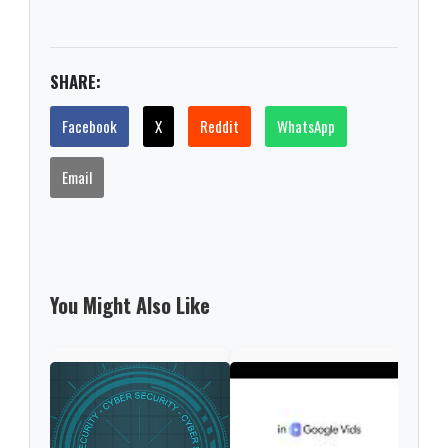
SHARE:
Facebook
X
Reddit
WhatsApp
Email
You Might Also Like
Ope
Live
gene