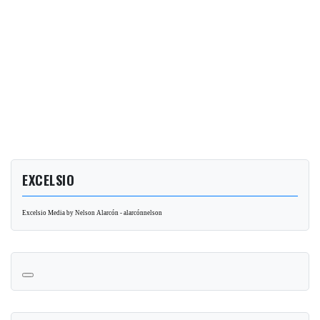
EXCELSIO
Excelsio Media by Nelson Alarcón - alarcónnelson