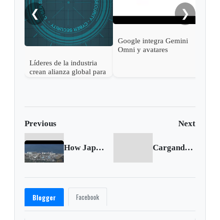
conv
natu
❮
❯
Google integra Gemini
Omni y avatares
personales en Google
Líderes de la industria
Vids para facilitar la
crean alianza global para
creación de videos con
reforzar la seguridad de
IA
la inteligencia artificial
abierta
Previous
Next
How Japan plans to release Fukushima water into the sea
Cargando siguiente...
Facebook
Blogger