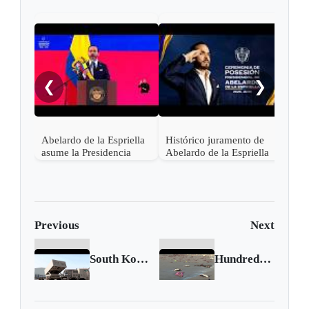
"¡Ce
noch
❮
❯
Abelardo de la Espriella
Histórico juramento de
asume la Presidencia
Abelardo de la Espriella
desde una base militar de
en Cali, el inicio de la
Cali
"Patria Milagro"
Previous
Next
South Korea aims to become world's largest arms dealer
Hundreds of dead birds wash up on Chilean beach