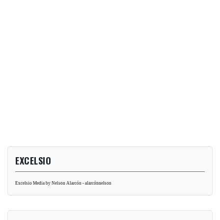
EXCELSIO
Excelsio Media by Nelson Alarcón - alarcónnelson