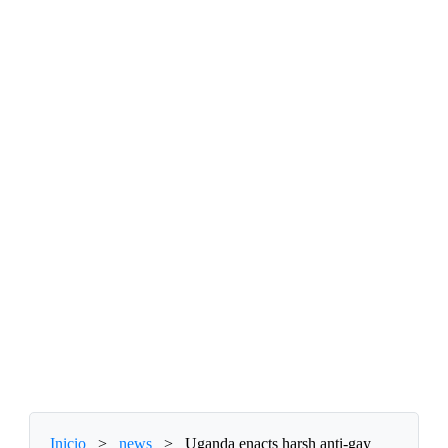
Inicio
>
news
>
Uganda enacts harsh anti-gay