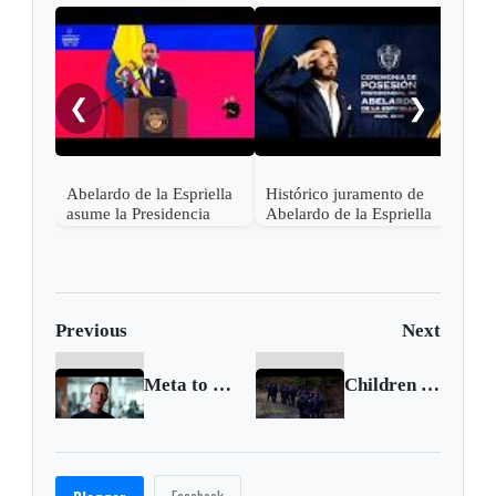
"¡Ce
noch
❮
❯
Abelardo de la Espriella
Histórico juramento de
asume la Presidencia
Abelardo de la Espriella
desde una base militar de
en Cali, el inicio de la
Cali
"Patria Milagro"
Previous
Next
Meta to cut 10,000 jobs in second round of layoffs
Children suspected in death of German 12-year-old schoolgirl