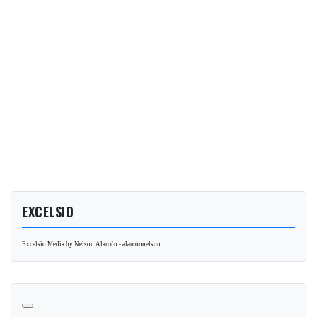
EXCELSIO
Excelsio Media by Nelson Alarcón - alarcónnelson