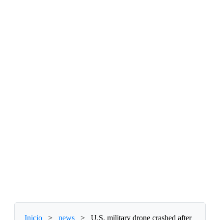
Inicio
>
news
>
U.S. military drone crashed after