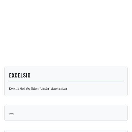
EXCELSIO
Excelsio Media by Nelson Alarcón - alarcónnelson