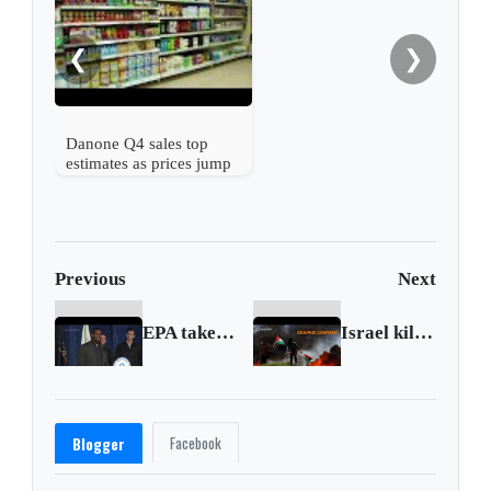
❮
❯
Danone Q4 sales top
estimates as prices jump
Previous
Next
EPA takes charge of Ohio train derailment cleanup
Israel kills at least 10 Palestinians in West Bank
Facebook
Blogger