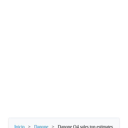
Inicio
>
Danone
>
Danone Q4 sales top estimates