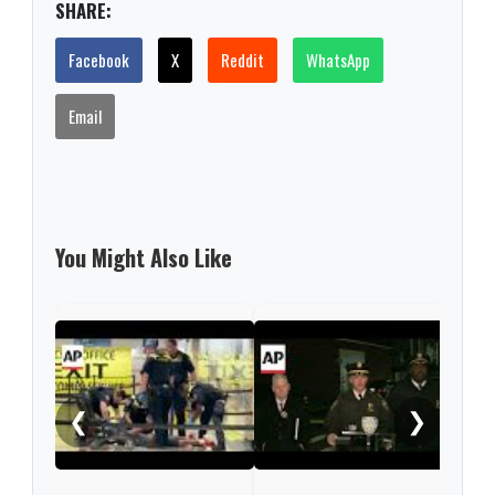
SHARE:
Facebook
X
Reddit
WhatsApp
Email
You Might Also Like
New 
wom
to d
❮
❯
trai