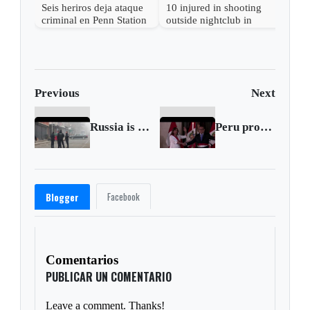
Seis heriros deja ataque
10 injured in shooting
criminal en Penn Station
outside nightclub in
de Nueva York
Queens, New York,
NYPD says
Previous
Next
Russia is fueling Serb unrest, Kosovo says
Peru protest deaths keep anger burning
Facebook
Blogger
Comentarios
PUBLICAR UN COMENTARIO
Leave a comment. Thanks!