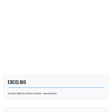
EXCELSIO
Excelsio Media by Nelson Alarcón - alarcónnelson