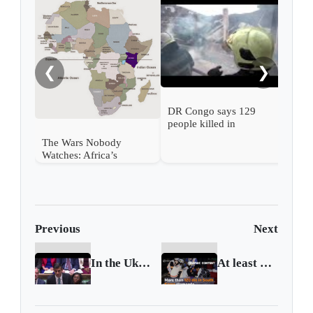
West
to N
near
❮
❯
DR Congo says 129
people killed in
attempted prison break
The Wars Nobody
Watches: Africa’s
Expanding Arc of
Conflict
Previous
Next
In the Uk Scarcity returns
At least 120 killed in stampede in South Korea