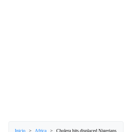
Inicio
>
Africa
>
Cholera hits displaced Nigerians