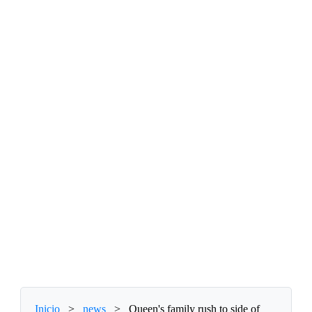
Inicio
>
news
>
Queen's family rush to side of