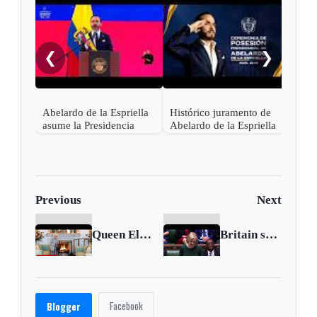
"¡Ce
noch
❮
❯
Abelardo de la Espriella
Histórico juramento de
asume la Presidencia
Abelardo de la Espriella
desde una base militar de
en Cali, el inicio de la
Cali
"Patria Milagro"
Previous
Next
Queen Elizabeth II under medical supervision over health concerns
Britain sets out $172 billion plan to cut energy bills
Facebook
Blogger