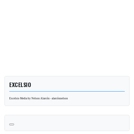
EXCELSIO
Excelsio Media by Nelson Alarcón - alarcónnelson