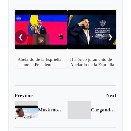
"¡Ce
noch
❮
❯
Abelardo de la Espriella
Histórico juramento de
asume la Presidencia
Abelardo de la Espriella
desde una base militar de
en Cali, el inicio de la
Cali
"Patria Milagro"
Previous
Next
Musk mocks Twitter's legal threat after ditching deal
Cargando siguiente...