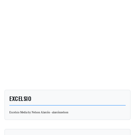
EXCELSIO
Excelsio Media by Nelson Alarcón - alarcónnelson