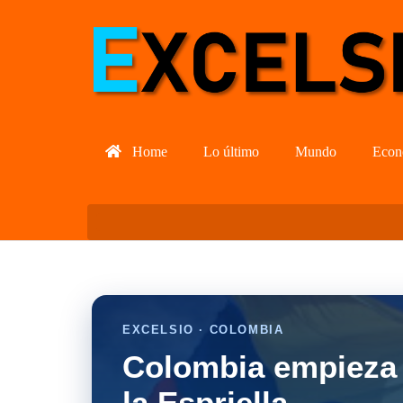
Home
Lo último
Mundo
Econ
EXCELSIO · COLOMBIA
Colombia empieza 
la Espriella