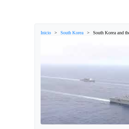
Inicio
>
South Korea
>
South Korea and the