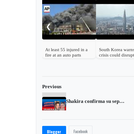
❮
At least 55 injured in a
South Korea warns
fire at an auto parts
crisis could disrup
factory in South Korea
chipmaking materi
Previous
Shakira confirma su separación del futbolista Piqué
Facebook
Blogger