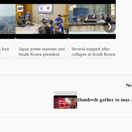
Sou
to 
cla
❯
 Iran
Japan prime minister and
Several trapped after
t
South Korea president
collapse at South Korea
als
jam to K-pop hits at
power plant: official
summit
Ne
Hundreds gather to mar