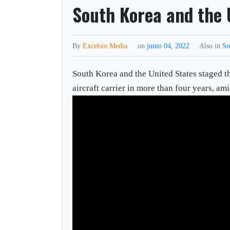
South Korea and the 
By
Excelsio Media
on
junio 04, 2022
Also in
So
South Korea and the United States staged t
aircraft carrier in more than four years, am