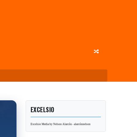
EXCELSIO
Excelsio Media by Nelson Alarcón - alarcónnelson