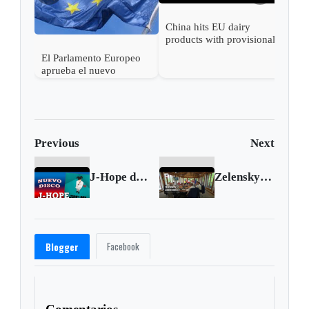
China hits EU dairy
products with provisional
duties
El Parlamento Europeo
aprueba el nuevo
Reglamento sobre
Retornos (Return
Regulation)
Previous
Next
J-Hope de BTS anuncia su primer álbum en solitario
Zelenskyy addresses G-7 summit in Germany
Facebook
Blogger