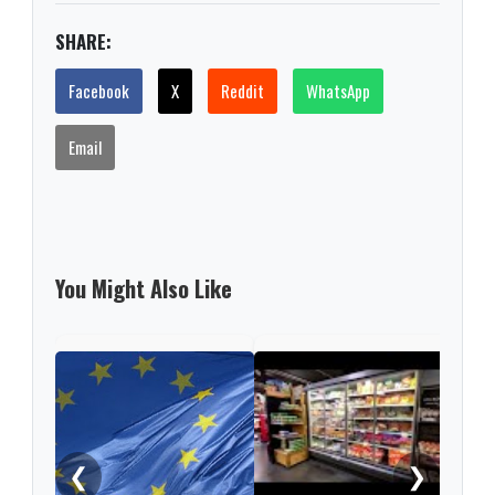
SHARE:
Facebook
X
Reddit
WhatsApp
Email
You Might Also Like
US t
Euro
prov
❮
❯