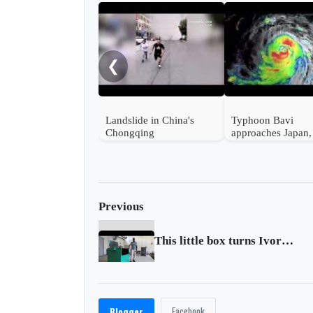
❮
Landslide in China's
Typhoon Bavi
Chongqing
approaches Japan,
Taiwan and China
Previous
This little box turns Ivory Coast farm waste into gas
Facebook
Blogger