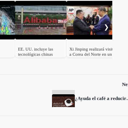
Tru
paus
riva
❯
EE. UU. incluye las
Xi Jinping realizará visita
tecnológicas chinas
a Corea del Norte en un
Alibaba, Baidu y BYD
esfuerzo por recuperar su
en su lista negra militar
influencia sobre Kim
Jong-un
Ne
¿Ayuda el café a re