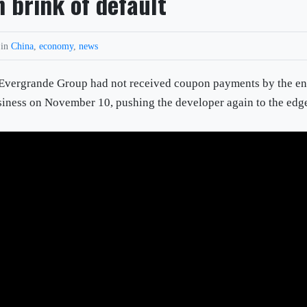
 brink of default
 in
China
,
economy
,
news
Evergrande Group had not received coupon payments by the e
usiness on November 10, pushing the developer again to the edg