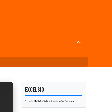
EXCELSIO
Excelsio Media by Nelson Alarcón - alarcónnelson