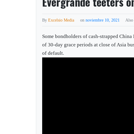
Evergrande teeters on
By
Excelsio Media
on
noviembre 10, 2021
Also
Some bondholders of cash-strapped China 
of 30-day grace periods at close of Asia b
of default.