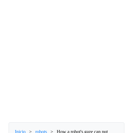
Inicio
>
robots
>
How a robot's gaze can put