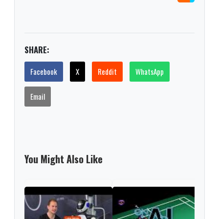
SHARE:
Facebook
X
Reddit
WhatsApp
Email
You Might Also Like
Auto
Is t