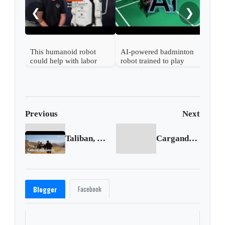
Bec
❮
❯
This humanoid robot
AI-powered badminton
could help with labor
robot trained to play
gaps, its developers say
against humans
Previous
Next
Taliban, opposition fight for holdout province
Cargando siguiente...
Facebook
Blogger