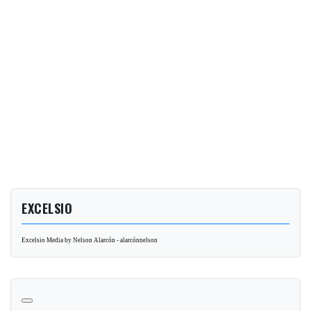
EXCELSIO
Excelsio Media by Nelson Alarcón - alarcónnelson