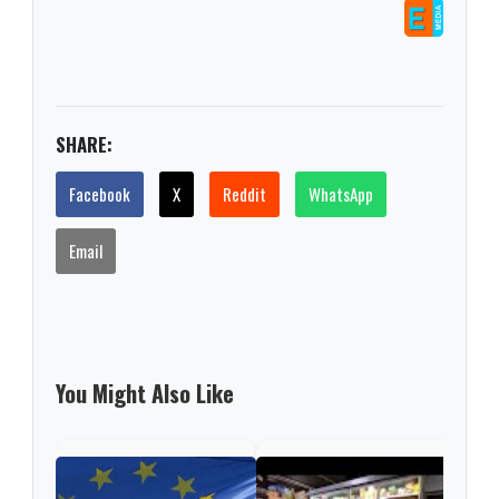
SHARE:
Facebook
X
Reddit
WhatsApp
Email
You Might Also Like
US t