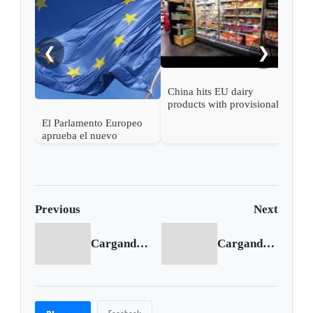
Euro
prov
❮
❯
China hits EU dairy
products with provisional
duties
El Parlamento Europeo
aprueba el nuevo
Reglamento sobre
Retornos (Return
Regulation)
Previous
Next
Cargando anterior...
Cargando siguiente...