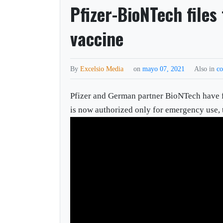
Pfizer-BioNTech files
vaccine
By
Excelsio Media
on
mayo 07, 2021
Also in
co
Pfizer and German partner BioNTech have fi
is now authorized only for emergency use, 