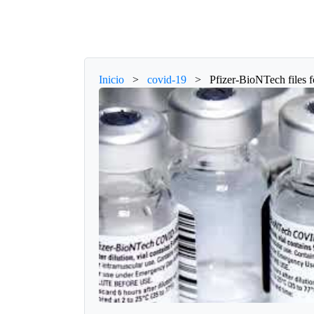
Inicio
>
covid-19
>
Pfizer-BioNTech files 