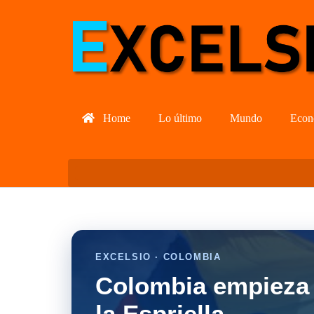
Home
Lo último
Mundo
Econ
EXCELSIO · COLOMBIA
Colombia empieza 
la Espriella