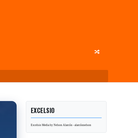
EXCELSIO
Excelsio Media by Nelson Alarcón - alarcónnelson