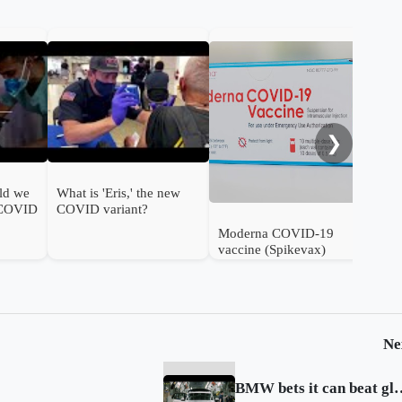
FDA
ann
❯
ld we
What is 'Eris,' the new
 COVID
COVID variant?
Moderna COVID-19
vaccine (Spikevax)
authorised for use in
infants in the UK
Ne
BMW bets it can beat 