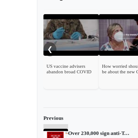
❮
US vaccine advisers
How worried shou
abandon broad COVID
be about the new
shot support
wave?
Previous
Over 230,000 sign anti-Tokyo Olympics petition