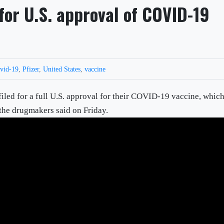
 for U.S. approval of COVID-19
vid-19
,
Pfizer
,
United States
,
vaccine
led for a full U.S. approval for their COVID-19 vaccine, whic
the drugmakers said on Friday.