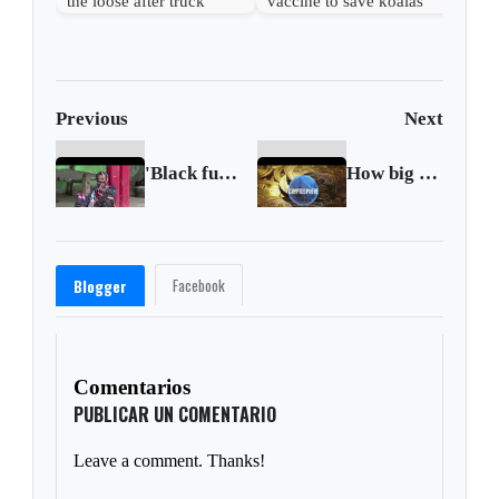
the loose after truck
vaccine to save koalas
overturns in Mississippi
from chlamydia
Previous
Next
'Black fungus' complication adds to India's woes
How big is bitcoin's carbon footprint?
Facebook
Blogger
Comentarios
PUBLICAR UN COMENTARIO
Leave a comment. Thanks!