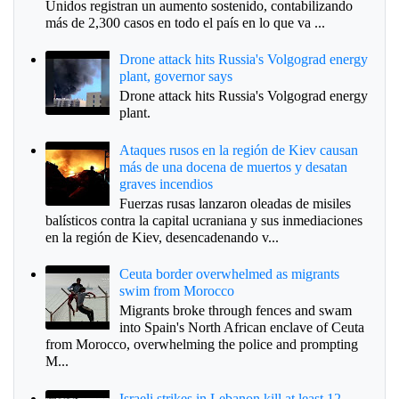
Unidos registran un aumento sostenido, contabilizando
más de 2,300 casos en todo el país en lo que va ...
Drone attack hits Russia's Volgograd energy
plant, governor says
Drone attack hits Russia's Volgograd energy
plant.
Ataques rusos en la región de Kiev causan
más de una docena de muertos y desatan
graves incendios
Fuerzas rusas lanzaron oleadas de misiles
balísticos contra la capital ucraniana y sus inmediaciones
en la región de Kiev, desencadenando v...
Ceuta border overwhelmed as migrants
swim from Morocco
Migrants broke through fences and swam
into Spain's North African enclave of Ceuta
from Morocco, overwhelming the police and prompting
M...
Israeli strikes in Lebanon kill at least 12