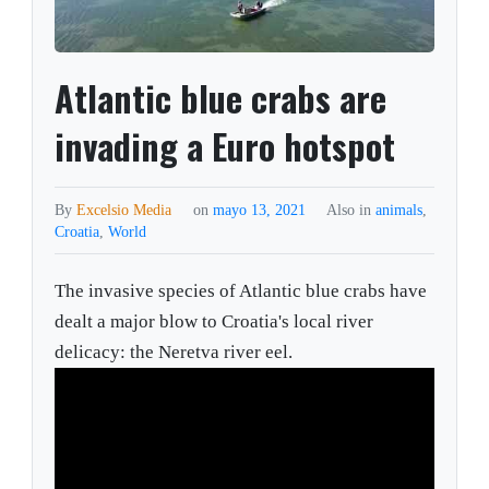
Atlantic blue crabs are
invading a Euro hotspot
By
Excelsio Media
on
mayo 13, 2021
Also in
animals
,
Croatia
,
World
The invasive species of Atlantic blue crabs have
dealt a major blow to Croatia's local river
delicacy: the Neretva river eel.