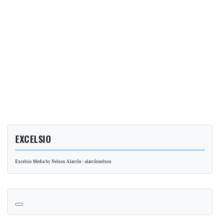
EXCELSIO
Excelsio Media by Nelson Alarcón - alarcónnelson