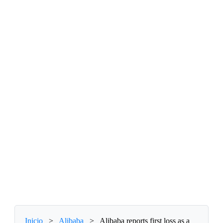
Inicio
>
Alibaba
>
Alibaba reports first loss as a