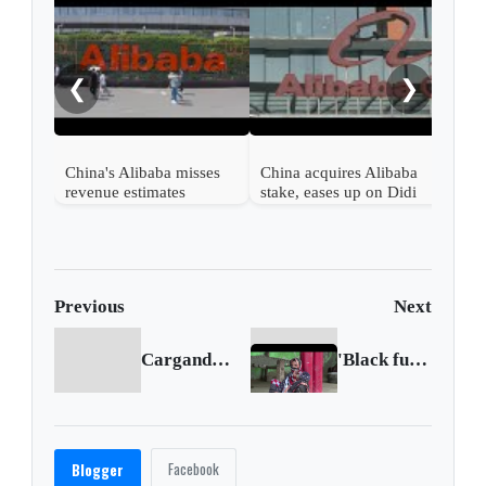
Alib
shor
bac
❮
❯
China's Alibaba misses
China acquires Alibaba
revenue estimates
stake, eases up on Didi
Previous
Next
Cargando anterior...
'Black fungus' complication adds to India's woes
Facebook
Blogger