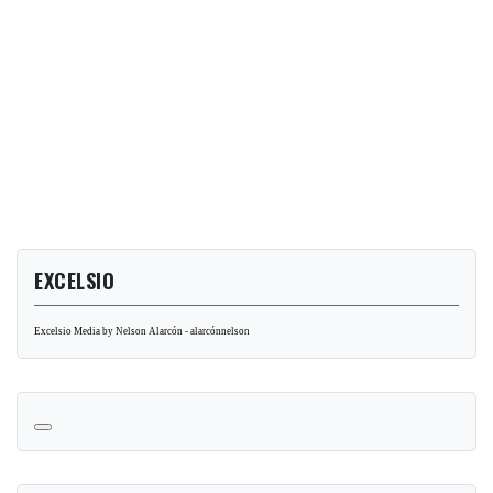
EXCELSIO
Excelsio Media by Nelson Alarcón - alarcónnelson