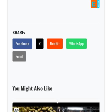
SHARE:
Facebook
X
Reddit
WhatsApp
Email
You Might Also Like
DNA