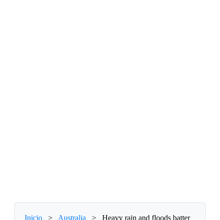
Inicio
>
Australia
>
Heavy rain and floods batter