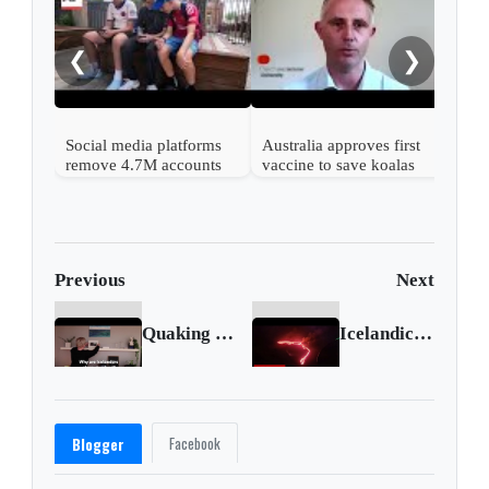
this
rare
❮
❯
Social media platforms
Australia approves first
remove 4.7M accounts
vaccine to save koalas
after Australia children
from chlamydia
ban
Previous
Next
Quaking in their beds, sleepless Icelanders await volcanic eruption
Icelandic volcano erupts near Reykjavik
Facebook
Blogger