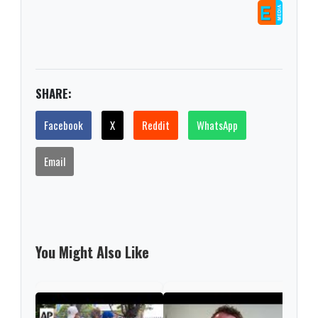
SHARE:
Facebook
X
Reddit
WhatsApp
Email
You Might Also Like
'Nev