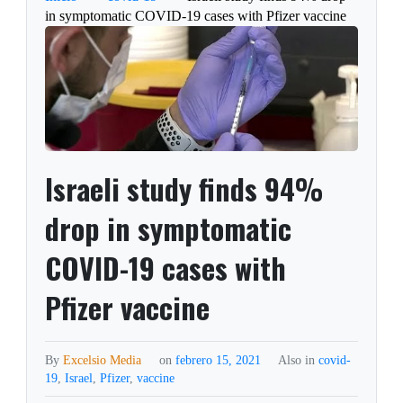
in symptomatic COVID-19 cases with Pfizer vaccine
Israeli study finds 94%
drop in symptomatic
COVID-19 cases with
Pfizer vaccine
By
Excelsio Media
on
febrero 15, 2021
Also in
covid-
19
,
Israel
,
Pfizer
,
vaccine