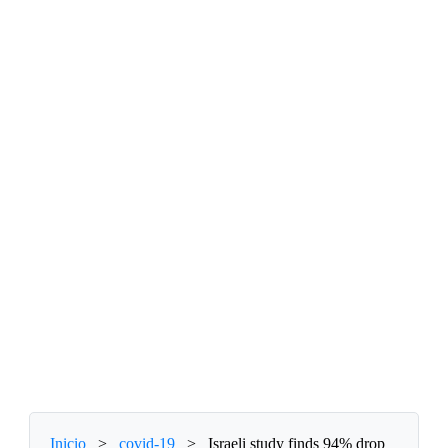
Inicio
>
covid-19
>
Israeli study finds 94% drop