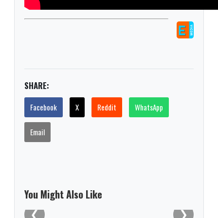
SHARE:
Facebook
X
Reddit
WhatsApp
Email
You Might Also Like
❮
❯