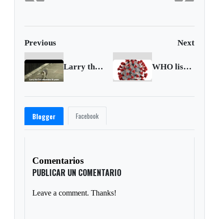
Previous
Next
Larry the Cat celebrates a decade at 10 Downing Street
WHO lists 2 additional COVID-19 vaccines for emergency use and COVAX roll-out
Facebook
Blogger
Comentarios
PUBLICAR UN COMENTARIO
Leave a comment. Thanks!