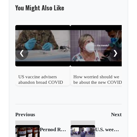
You Might Also Like
What
COV
❮
❯
US vaccine advisers
How worried should we
abandon broad COVID
be about the new COVID
shot support
wave?
Previous
Next
Pernod Ricard says sales likely to suffer during second wave
U.S. weekly jobless claims push lower