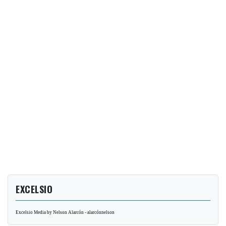
EXCELSIO
Excelsio Media by Nelson Alarcón - alarcónnelson