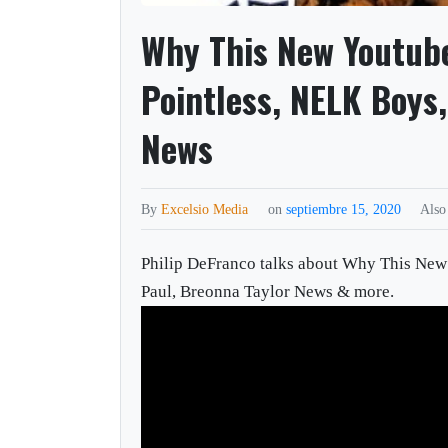
Why This New Youtube
Pointless, NELK Boys
News
By
Excelsio Media
on
septiembre 15, 2020
Also
Philip DeFranco talks about Why This New
Paul, Breonna Taylor News & more.