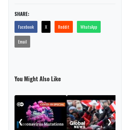
SHARE:
Facebook
X
Reddit
WhatsApp
Email
You Might Also Like
Sec
tran
coro
❮
❯
UK