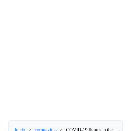
Inicio
>
coronavirus
>
COVID-19 figures in the