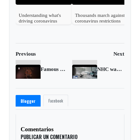
Understanding what's
Thousands march against
driving coronavirus
coronavirus restrictions
mutations
in Vienna
Previous
Next
Famous T-rex goes up for auction
NHC warns of 'historic, catastrophic flooding' from Hurricane Sally
Facebook
Blogger
Comentarios
PUBLICAR UN COMENTARIO