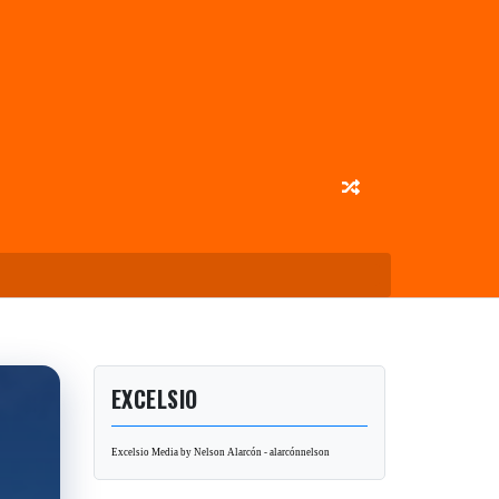
EXCELSIO
Excelsio Media by Nelson Alarcón - alarcónnelson