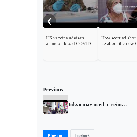
❮
US vaccine advisers
How worried shou
abandon broad COVID
be about the new
shot support
wave?
Previous
Tokyo may need to reimpose its quarantine
Facebook
Blogger