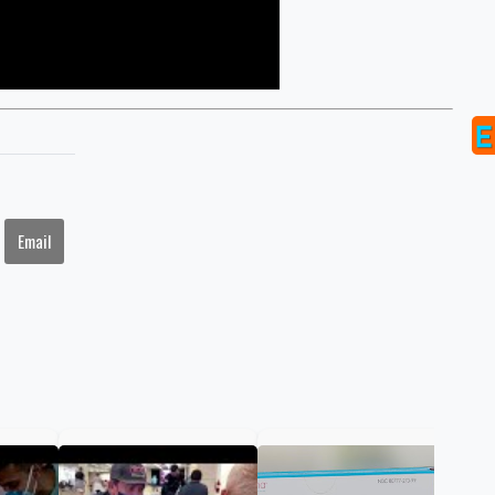
Email
FDA