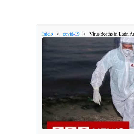
Inicio
>
covid-19
>
Virus deaths in Latin A