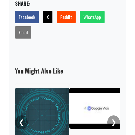
SHARE:
Facebook
X
Reddit
WhatsApp
Email
You Might Also Like
Ope
Live
gene
conv
natu
❮
❯