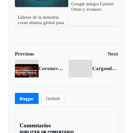
Google integra Gemini
Omni y avatares
personales en Google
Líderes de la industria
Vids para facilitar la
crean alianza global para
creación de videos con
reforzar la seguridad de
IA
la inteligencia artificial
abierta
Previous
Next
Coronavirus Update: This is how COVID-19 expands - March 9 2020
Cargando siguiente...
Facebook
Blogger
Comentarios
PUBLICAR UN COMENTARIO