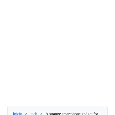
Inicio
>
tech
>
A strange smartphone gadget for