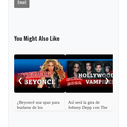
Email
You Might Also Like
Mick
a l
❮
❯
¿Beyoncé usa spaz para
Así será la gira de
burlarse de los
Johnny Depp con The
discapacitados?
Hollywood Vampires en
2023