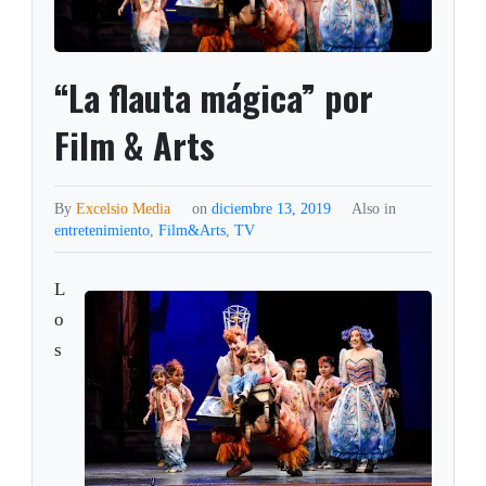
“La flauta mágica” por
Film & Arts
By
Excelsio Media
on
diciembre 13, 2019
Also in
entretenimiento
,
Film&Arts
,
TV
L
o
s