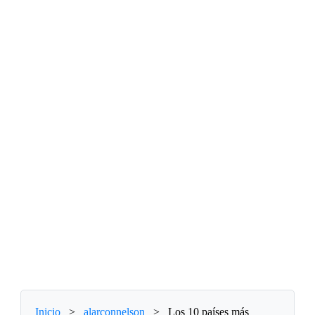
Inicio
>
alarconnelson
>
Los 10 países más