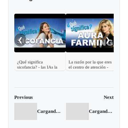
Las 
Roma
en e
❮
❯
¿Qué significa
La razón por la que eres
sicofancia? - las IAs la
el centro de atención -
usan contigo
¿Qué significa Aura
farming?
Previous
Next
Cargando anterior...
Cargando siguiente...