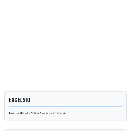
EXCELSIO
Excelsio Media by Nelson Alarcón - alarcónnelson