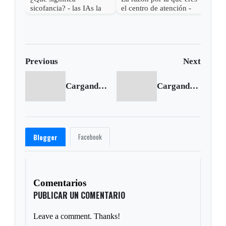
sicofancia? - las IAs la
el centro de atención -
usan contigo
¿Qué significa Aura
farming?
Previous
Next
Cargando anterior...
Cargando siguiente...
Facebook
Blogger
Comentarios
PUBLICAR UN COMENTARIO
Leave a comment. Thanks!