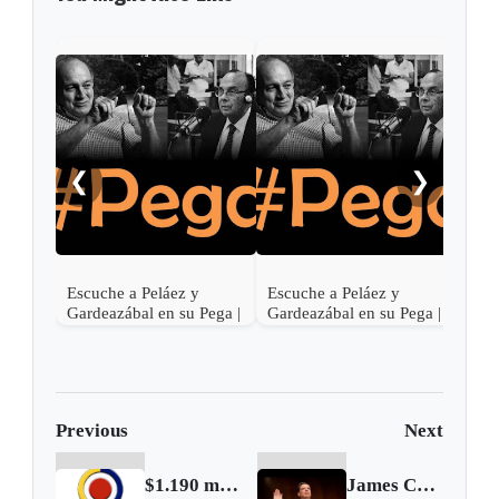
❮
❯
Escuche a Peláez y
Escuche a Peláez y
Escu
Gardeazábal en su Pega |
Gardeazábal en su Pega |
Gard
Junio 30 de 2017
Junio 29 de 2017
Juni
Previous
Next
$1.190 millones pagó la Policía en contrato de drones que no funcionan
James Comey responde ante el comité de inteligencia del Senado