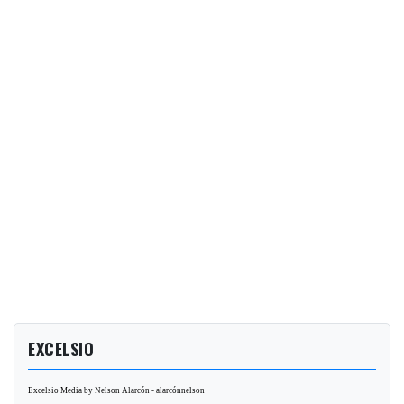
EXCELSIO
Excelsio Media by Nelson Alarcón - alarcónnelson