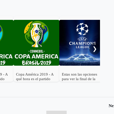
Cor
emp
❯
9 - A
Copa América 2019 - A
Estas son las opciones
tido
qué hora es el partido
para ver la final de la
ombia
Brasil vs. Bolivia
Champions League
Ne