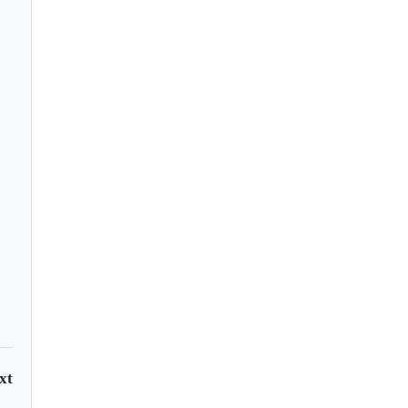
inthians salva un
ate en Tunja
xt