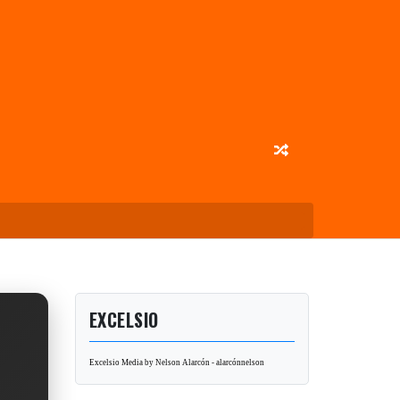
EXCELSIO
Excelsio Media by Nelson Alarcón - alarcónnelson