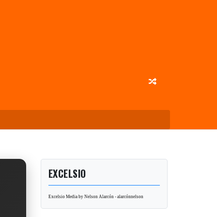
EXCELSIO
Excelsio Media by Nelson Alarcón - alarcónnelson