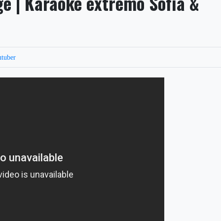
ge | Karaoke extremo Sofía &
utuber