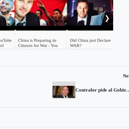
Chi
Par
❯
ouTube
China is Preparing its
Did China just Declare
t!
Citizens for War - You
WAR?
Should Not Ignore This!
Ne
Contralor pide al Gobierno Nacional militariza