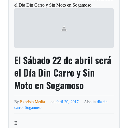
el Día Din Carro y Sin Moto en Sogamoso
El Sábado 22 de abril será
el Día Din Carro y Sin
Moto en Sogamoso
By
Excelsio Media
on
abril 20, 2017
Also in
día sin
carro
,
Sogamoso
E