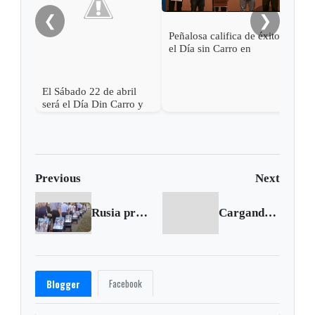
en 
❮
❯
Peñalosa califica de éxito
el Día sin Carro en
Bogotá
El Sábado 22 de abril
será el Día Din Carro y
Sin Moto en Sogamoso
Previous
Next
Rusia proscribe a los Testigos de Jehová por "extremistas"
Cargando siguiente...
Facebook
Blogger