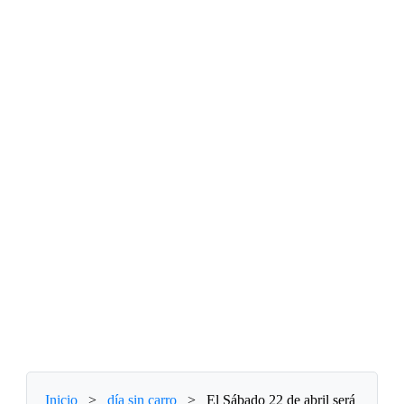
Inicio
>
día sin carro
>
El Sábado 22 de abril será