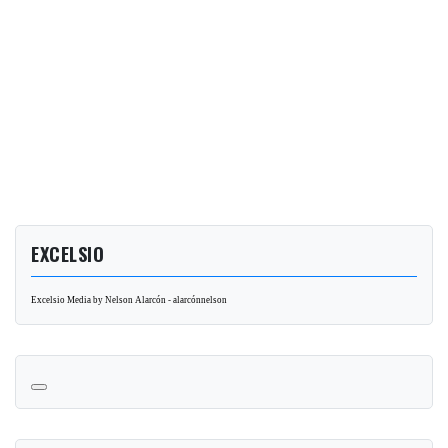
EXCELSIO
Excelsio Media by Nelson Alarcón - alarcónnelson