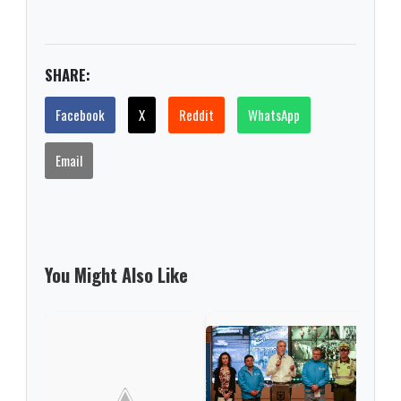
SHARE:
Facebook
X
Reddit
WhatsApp
Email
You Might Also Like
Esto
vehí
circ