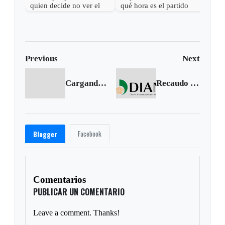
quien decide no ver el
qué hora es el partido
qué 
Mundial 2026
Argentina vs. Colombia
Bras
Previous
Next
Cargando anterior...
Recaudo de impuestos en Colombia creció 7.4% en el primer trimestrre de 2017
Facebook
Blogger
Comentarios
PUBLICAR UN COMENTARIO
Leave a comment. Thanks!