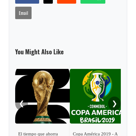
Email
You Might Also Like
❮
❯
El tiempo que ahorra
Copa América 2019 - A
Cop