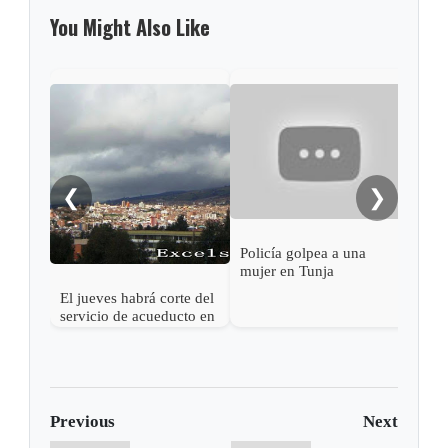
You Might Also Like
En T
Refu
víct
intr
❮
❯
Policía golpea a una
mujer en Tunja
El jueves habrá corte del
servicio de acueducto en
el centro de Tunja
Previous
Next