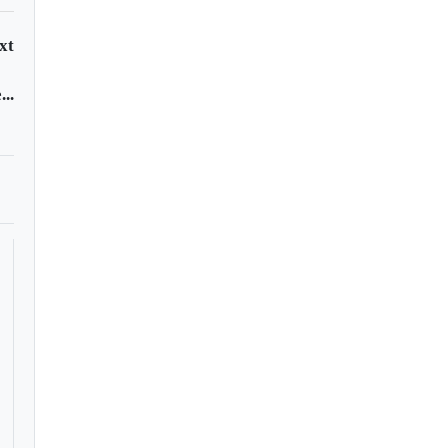
xt
..