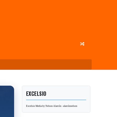
EXCELSIO
Excelsio Media by Nelson Alarcón - alarcónnelson