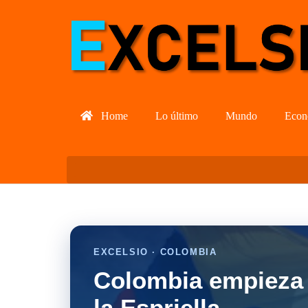
Home
Lo último
Mundo
Econ
EXCELSIO · COLOMBIA
Colombia empieza 
la Espriella