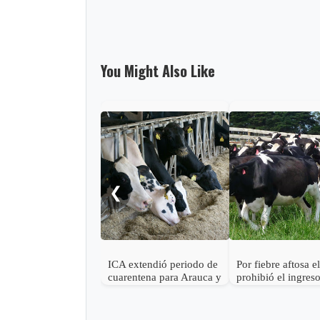
You Might Also Like
❮
ICA extendió periodo de
Por fiebre aftosa e
cuarentena para Arauca y
prohibió el ingres
Casanare
salida de ganado 
Arauca y Casanar