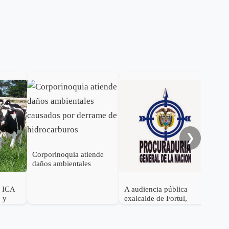
Cor
cau
de 
dep
❯
Corporinoquia atiende
daños ambientales
causados por derrame de
hidrocarburos
l ICA
A audiencia pública
o y
exalcalde de Fortul,
en
Arauca
e