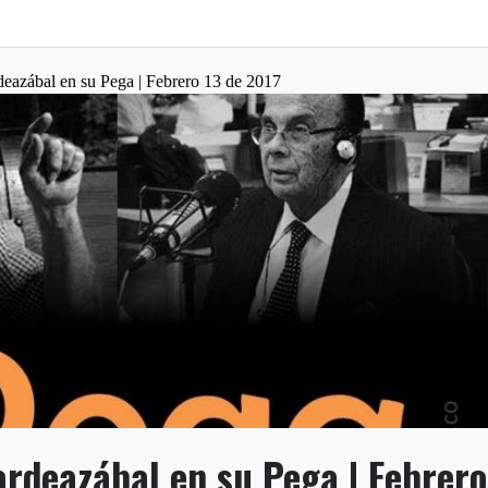
eazábal en su Pega | Febrero 13 de 2017
ardeazábal en su Pega | Febrero