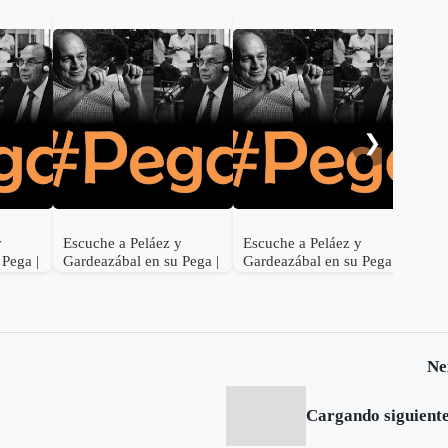
Hom
Lel
❯
y
Escuche a Peláez y
Escuche a Peláez y
 Pega |
Gardeazábal en su Pega |
Gardeazábal en su Pega |
Junio 28 de 2017
Junio 27 de 2017
Ne
Cargando siguiente.