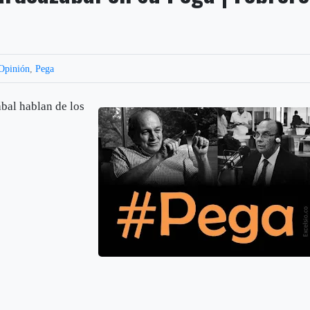
Opinión
,
Pega
bal hablan de los