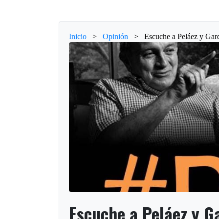
Inicio
>
Opinión
>
Escuche a Peláez y Gard
Escuche a Peláez y G