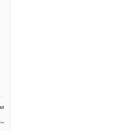
enaje Postumo:
io Motta Camacho
xt
..