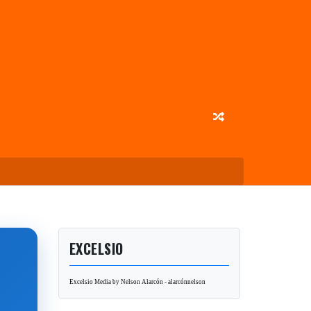
EXCELSIO
Excelsio Media by Nelson Alarcón - alarcónnelson