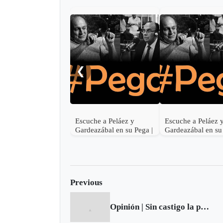
❮
Escuche a Peláez y
Escuche a Peláez 
Gardeazábal en su Pega |
Gardeazábal en su
Junio 30 de 2017
Junio 29 de 2017
Previous
Opinión | Sin castigo la primera vez, descaro para después