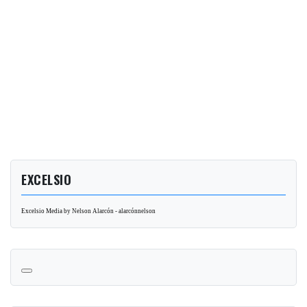
EXCELSIO
Excelsio Media by Nelson Alarcón - alarcónnelson