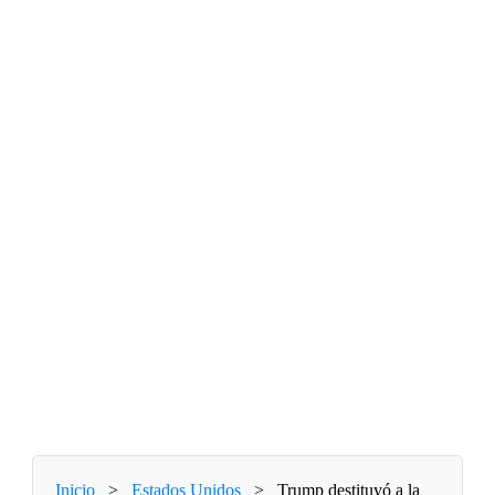
Inicio
>
Estados Unidos
>
Trump destituyó a la