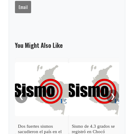
Email
You Might Also Like
❮
❯
Dos fuertes sismos
Sismo de 4.3 grados se
Fuer
sacudieron el país en el
registró en Chocó
sust