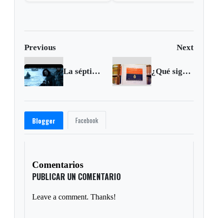
amanecer de este martes
de 
Previous
Next
La séptima temporada de Juego de Tronos se estrenará en junio
¿Qué significa?: gandul
Facebook
Blogger
Comentarios
PUBLICAR UN COMENTARIO
Leave a comment. Thanks!