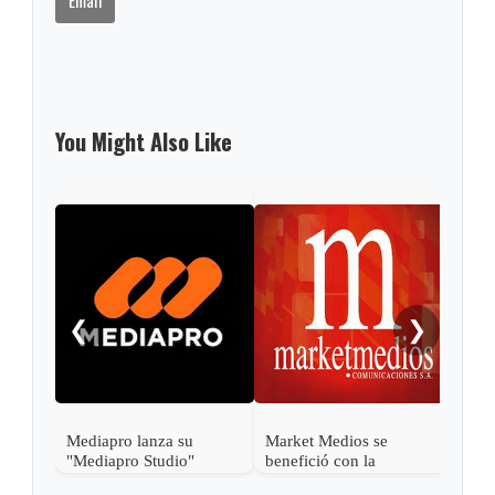
Email
You Might Also Like
En 
las 
❮
❯
Mediapro lanza su
Market Medios se
"Mediapro Studio"
benefició con la
publicidad del plebiscito