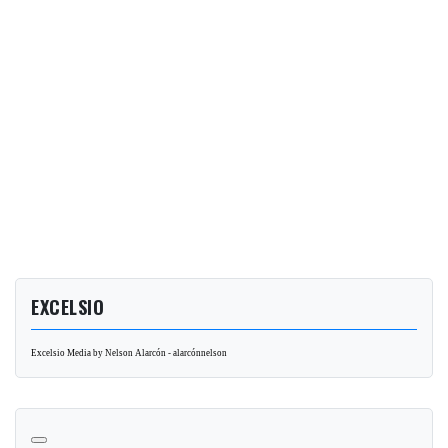
EXCELSIO
Excelsio Media by Nelson Alarcón - alarcónnelson