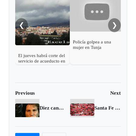
En T
Refu
víct
intr
❮
❯
Policía golpea a una
mujer en Tunja
El jueves habrá corte del
servicio de acueducto en
el centro de Tunja
Previous
Next
Diez canciones para mantener vivo el recuerdo de Elkin Ramírez
Santa Fe se quedó con la Súperliga 2017