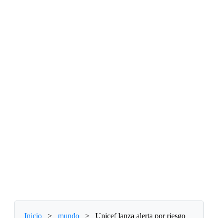
Inicio
>
mundo
>
Unicef lanza alerta por riesgo