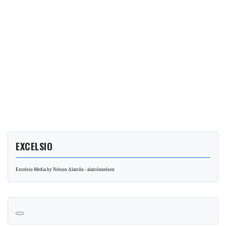
EXCELSIO
Excelsio Media by Nelson Alarcón - alarcónnelson