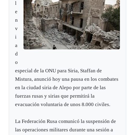
l
e
n
v
i
a
d
o
especial de la ONU para Siria, Staffan de
Mistura, anunció hoy una pausa en los combates
en la ciudad siria de Alepo por parte de las
fuerzas rusas y sirias que permitirá la
evacuación voluntaria de unos 8.000 civiles.
La Federación Rusa comunicó la suspensión de
las operaciones militares durante una sesión a