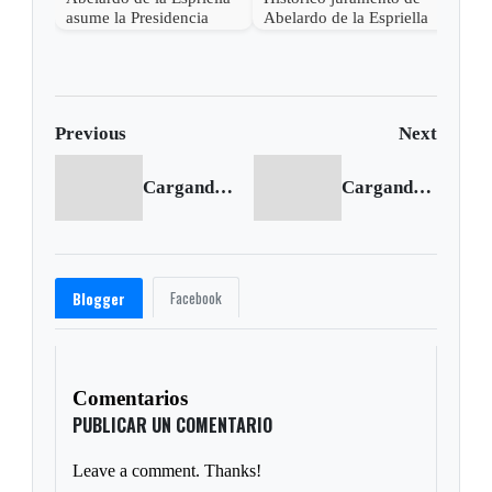
asume la Presidencia
Abelardo de la Espriella
desde una base militar de
en Cali, el inicio de la
Cali
"Patria Milagro"
Previous
Next
Cargando anterior...
Cargando siguiente...
Facebook
Blogger
Comentarios
PUBLICAR UN COMENTARIO
Leave a comment. Thanks!