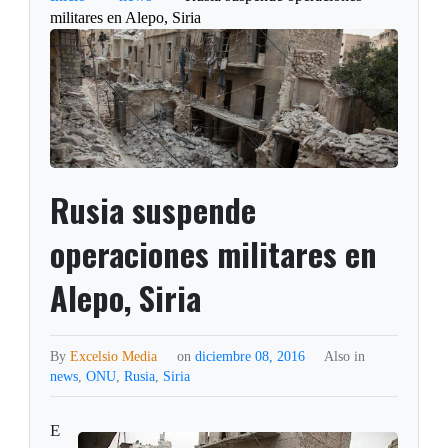
militares en Alepo, Siria
Rusia suspende
operaciones militares en
Alepo, Siria
By
Excelsio Media
on
diciembre 08, 2016
Also in
news
,
ONU
,
Rusia
,
Siria
E