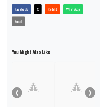
Facebook
X
Reddit
WhatsApp
Email
You Might Also Like
Cari
medi
❮
❯