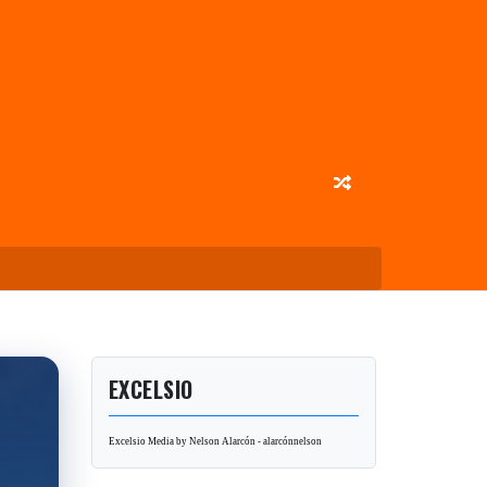
EXCELSIO
Excelsio Media by Nelson Alarcón - alarcónnelson