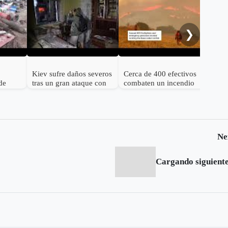
Onc
her
Alm
❯
Kiev sufre daños severos
Cerca de 400 efectivos
de
tras un gran ataque con
combaten un incendio
nos 25
misiles balísticos rusos
forestal en el norte de
España
Ne
Cargando siguiente.