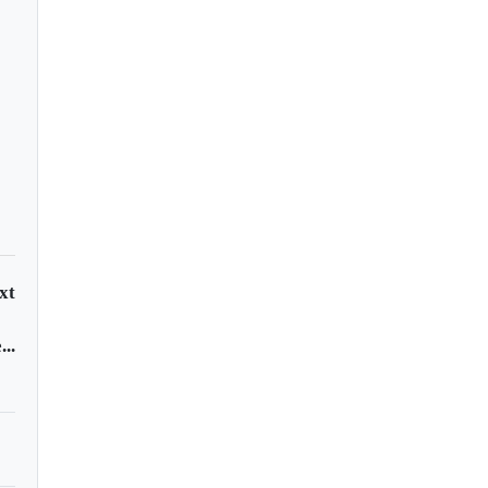
e muertos y ocho
idos en el incendio de
ería
xt
..