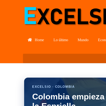
Home
Lo último
Mundo
Econ
EXCELSIO · COLOMBIA
Colombia empieza 
la Espriella