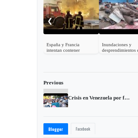
❮
España y Francia
Inundaciones y
intentan contener
desprendimientos 
devastadores incendios
tierra dejan al me
forestales mientras
muertos en India
decenas de miles
evacúan
Previous
Crisis en Venezuela por falta de billetes
Facebook
Blogger