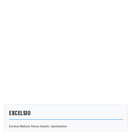
EXCELSIO
Excelsio Media by Nelson Alarcón - alarcónnelson