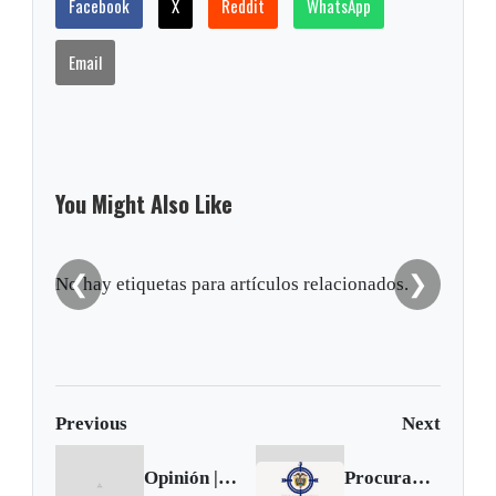
Facebook
X
Reddit
WhatsApp
Email
You Might Also Like
❮
❯
No hay etiquetas para artículos relacionados.
Previous
Next
Opinión | El pequeño árbol de navidad
Procuraduría suspendió a expersonero de Tununguá, Boyacá