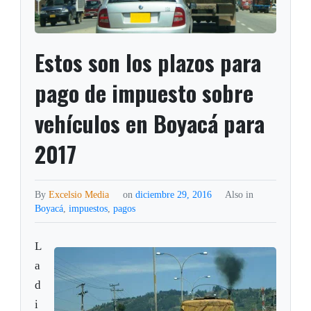
Estos son los plazos para
pago de impuesto sobre
vehículos en Boyacá para
2017
By
Excelsio Media
on
diciembre 29, 2016
Also in
Boyacá
,
impuestos
,
pagos
L
a
d
i