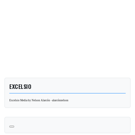
EXCELSIO
Excelsio Media by Nelson Alarcón - alarcónnelson