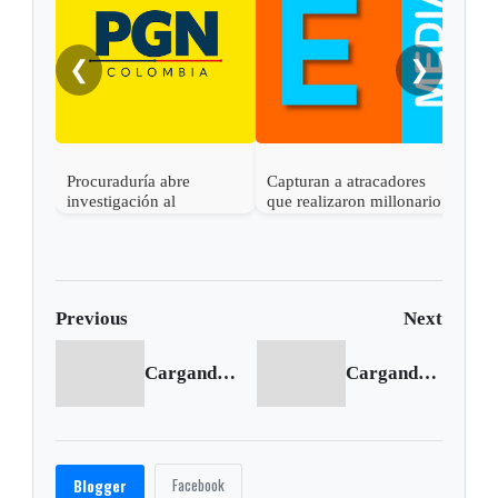
❮
❯
Procuraduría abre
Capturan a atracadores
En C
investigación al
que realizaron millonario
capt
gobernador de Boyacá
robo en Otanche
por 
por presunta
rece
participación indebida en
política
Previous
Next
Cargando anterior...
Cargando siguiente...
Facebook
Blogger